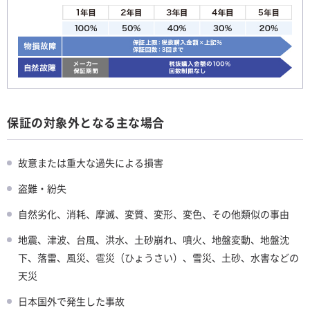
保証の対象外となる主な場合
故意または重大な過失による損害
盗難・紛失
自然劣化、消耗、摩滅、変質、変形、変色、その他類似の事由
地震、津波、台風、洪水、土砂崩れ、噴火、地盤変動、地盤沈
下、落雷、風災、雹災（ひょうさい）、雪災、土砂、水害などの
天災
日本国外で発生した事故