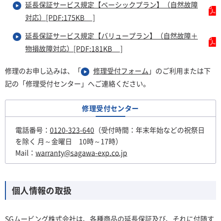
延長保証サービス規定【ベーシックプラン】（自然故障
対応）[PDF:175KB ]
延長保証サービス規定【バリュープラン】（自然故障＋
物損故障対応）[PDF:181KB ]
修理のお申し込みは、「
修理受付フォーム
」のご利用または下
記の「修理受付センター」へご連絡ください。
修理受付センター
電話番号：
0120-323-640
（受付時間：年末年始などの祝祭日
を除く 月～金曜日 10時～17時）
Mail：
warranty@sagawa-exp.co.jp
個人情報の取扱
SGムービング株式会社は、各種商品の延長保証及び、それに付随す