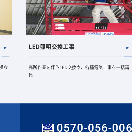
LED照明交換工事
模な
高所作業を伴うLED交換や、各種電気工事を一括請
負
0570-056-00