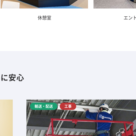
休憩室
エン
らに安心
輸送・配送
工事