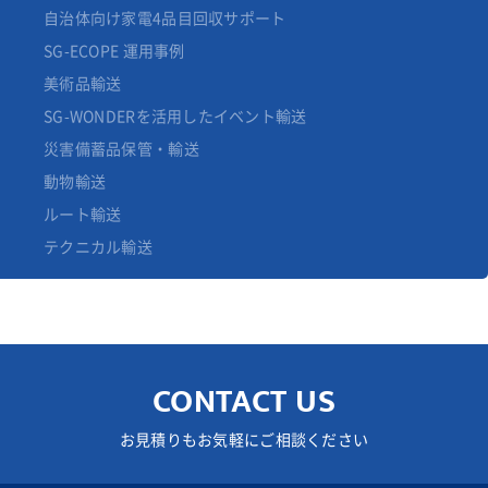
自治体向け家電4品目回収サポート
SG-ECOPE 運用事例
美術品輸送
SG-WONDERを活用したイベント輸送
災害備蓄品保管・輸送
動物輸送
ルート輸送
テクニカル輸送
CONTACT US
お見積りもお気軽にご相談ください