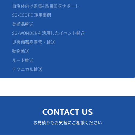
自治体向け家電4品目回収サポート
SG-ECOPE 運用事例
美術品輸送
SG-WONDERを活用したイベント輸送
災害備蓄品保管・輸送
動物輸送
ルート輸送
テクニカル輸送
CONTACT US
お見積りもお気軽にご相談ください