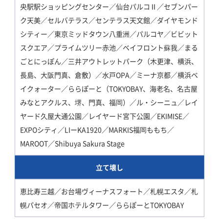
央駅駅ショッピングセンター／仙台パルコⅡ／セブンパー
ク天美／セルバテラス／センテラス天文館／ダイヤモンド
シティー／東京ミッドタウン八重洲／パルコヤ／ビビット
スクエア／プライムツリー赤池／ベイフロント蘇我／まる
ごとにっぽん／三井アウトレットパーク（木更津、横浜、
長島、大阪門真、倉敷）／水戸OPA／ミーナ京都／横浜ベ
イクォーター／ららぽーと（TOKYOBAY、海老名、名古屋
みなとアクルス、堺、門真、福岡）／ル・シーニュ／レイ
ヤード久屋大通公園／レイヤード宮下公園／EKIMISE／
EXPOシティ／LIーKA1920／MARKIS福岡ももち／
MAROOT／Shibuya Sakura Stage
立て壊し
恵比寿三越／お台場ヴィーナスフォート／札幌エスタ／札
幌パセオ／帝国ホテルタワー／ららぽーとTOKYOBAY