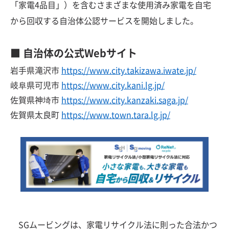
「家電4品目」）を含むさまざまな使用済み家電を自宅
から回収する自治体公認サービスを開始しました。
■ 自治体の公式Webサイト
岩手県滝沢市
https://www.city.takizawa.iwate.jp/
岐阜県可児市
https://www.city.kani.lg.jp/
佐賀県神埼市
https://www.city.kanzaki.saga.jp/
佐賀県太良町
https://www.town.tara.lg.jp/
SGムービングは、家電リサイクル法に則った合法かつ