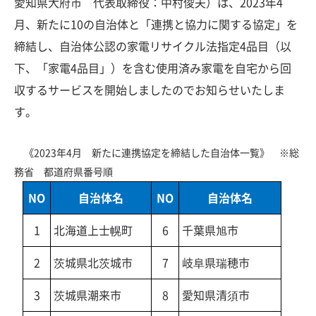
愛知県大府市 代表取締役：中村俊夫）は、2023年4
月、新たに10の自治体と「連携と協力に関する協定」を
締結し、自治体公認の家電リサイクル法指定4品目（以
下、「家電4品目」）を含む使用済み家電を自宅から回
収するサービスを開始しましたのでお知らせいたしま
す。
《2023年4月 新たに連携協定を締結した自治体一覧》 ※総
務省 都道府県番号順
NO
自治体名
NO
自治体名
1
北海道上士幌町
6
千葉県旭市
2
茨城県北茨城市
7
岐阜県瑞穂市
3
茨城県潮来市
8
愛知県清須市