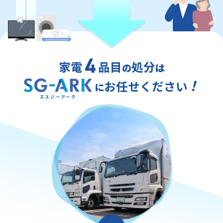
家電
品目
処分
の
は
！
お任せください
に