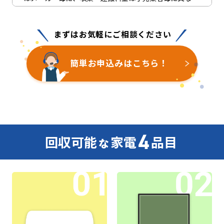
ります。
まずはお気軽にご相談ください
本サービスは、家電リサイクルの回収依頼先が不明
な方へ向けて、SGムービング株式会社が収集運搬許可
業者と連携した回収サービスを提供するものです。
簡単お申込みはこちら！
同品目の新しい製品に買い替える場合は、新しい製
品を購入するお店に引取りを依頼ください。買替えで
はなく、処分のみを希望される方は、処分する製品を
購入したお店に引取りをご依頼ください。
回収可能
家電
品目
な
本サービス以外にも、郵便局振込方式で料金を支払
い、指定引取場所に直接持ち込む方法などもありま
す。無許可の業者に引き渡すと、法を守った適正な処
理の確認が出来ません。不法投棄、不適正処理、不適
正な管理による火災などの事例が報告されていますの
で注意しましょう。