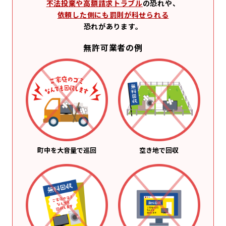
不法投棄や高額請求トラブル
の恐れや、
依頼した側にも罰則が科せられる
恐れがあります。
無許可業者の例
町中を大音量で巡回
空き地で回収